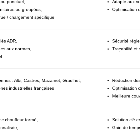
r ou ponctuel,
Adapté aux vo
unitaires ou groupées,
Optimisation 
rue / chargement spécifique
fiés ADR,
Sécurité régl
mes aux normes,
Traçabilité et
l
ennes : Albi, Castres, Mazamet, Graulhet,
Réduction des
nes industrielles françaises
Optimisation 
Meilleure couv
ec chauffeur formé,
Solution clé 
onnalisée,
Gain de temps