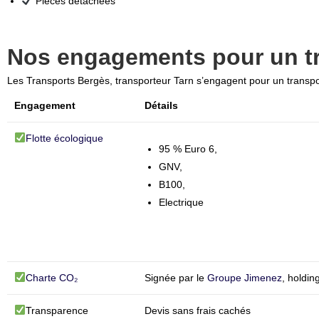
Pièces détachées
Nos engagements pour un t
Les Transports Bergès, transporteur Tarn s’engagent pour un transpor
Engagement
Détails
Flotte écologique
95 % Euro 6,
GNV,
B100,
Electrique
Charte CO₂
Signée par le
Groupe Jimenez
, holdi
Transparence
Devis sans frais cachés