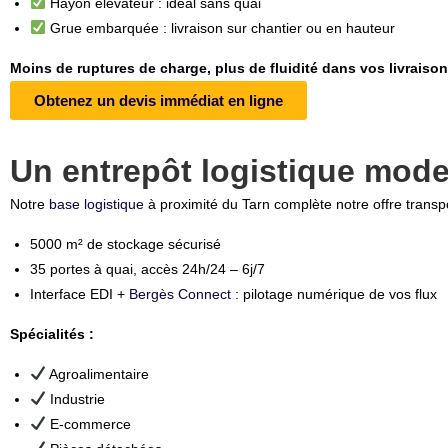
Hayon élévateur : idéal sans quai
Grue embarquée : livraison sur chantier ou en hauteur
Moins de ruptures de charge, plus de fluidité dans vos livraiso
Obtenez un devis immédiat en ligne
Un entrepôt logistique mode
Notre
base logistique
à proximité du Tarn complète notre offre transpo
5000 m² de stockage sécurisé
35 portes à quai, accès 24h/24 – 6j/7
Interface EDI +
Bergès Connect
: pilotage numérique de vos flux
Spécialités :
Agroalimentaire
Industrie
E-commerce